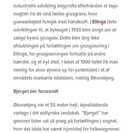
industrielle udvikling begyndte efterhånden at tage
magten fra de små fælles grusgrave, hvor
gravearbejdet foregik med håndkraft. I
Ellinge
førte
udviklingen til, at bylauget i 1930 blev enige om at
sælge byens grusgrav. Dette blev dog ikke
afslutningen på fortællingen om grusgravning i
Ellinge, for grusgravningen fortsatte på andre
hænder, og et nyt sted. I løbet af 1900-tallet fik man
nemlig for alvor øjnene op for potentialet i et af
områdets markante istidslevn, nemlig Øksnebjerg.
Bjerget der forsvandt
Øksnebjerg var et 55 meter højt, iøjnefaldende
vartegn i det østfynske landskab. ”Bjerget” har
gennem tiden sat sit præg på fortællingen i sognet,
hvor det både har været hjemsted for folkesagnenes