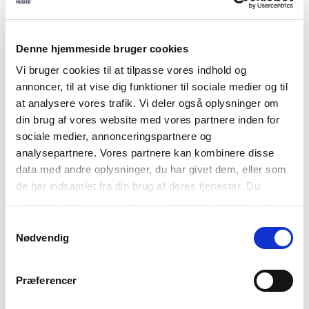
bylaugenes traditioner.
Billede: Øksnebjerg var oprindeligt 55 meter højt,
Denne hjemmeside bruger cookies
men i løbet af 1900-tallet tog grusgravningen fart,
og i dag er ”bjerget” næsten væk. Foto: Privateje.
Vi bruger cookies til at tilpasse vores indhold og
annoncer, til at vise dig funktioner til sociale medier og til
Årstal og kunstner ukendt.
at analysere vores trafik. Vi deler også oplysninger om
Mere lokal kulturarv
din brug af vores website med vores partnere inden for
sociale medier, annonceringspartnere og
Flere nyheder fra Nyborg Slot
analysepartnere. Vores partnere kan kombinere disse
Farverigt, festligt og fuldstændig forrygende –
data med andre oplysninger, du har givet dem, eller som
de har indsamlet fra din brug af deres tjenester. Du
Danehof 2026 er slut for i år
samtykker til vores cookies, ved at klikke OK herunder.
H.M. Dronning Margrethe på Nyborg Slot
Ny leder til Nyborg Slot og Østfyns Museers
Samtykkevalg
Nødvendig
kulturhistoriske afdeling
Marionetdukke for stormandsvældet
Udbudsfasen for Nyborg Slot-projektet er afsluttet
Præferencer