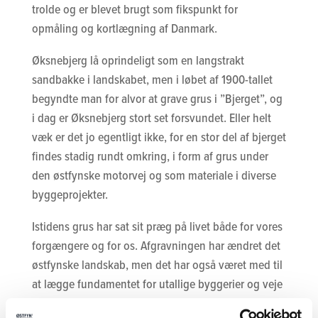
trolde og er blevet brugt som fikspunkt for
opmåling og kortlægning af Danmark.
Øksnebjerg lå oprindeligt som en langstrakt
sandbakke i landskabet, men i løbet af 1900-tallet
begyndte man for alvor at grave grus i ”Bjerget”, og
i dag er Øksnebjerg stort set forsvundet. Eller helt
væk er det jo egentligt ikke, for en stor del af bjerget
findes stadig rundt omkring, i form af grus under
den østfynske motorvej og som materiale i diverse
byggeprojekter.
Istidens grus har sat sit præg på livet både for vores
forgængere og for os. Afgravningen har ændret det
østfynske landskab, men det har også været med til
at lægge fundamentet for utallige byggerier og veje
og for udviklingen af lokalområderne, såvel som for