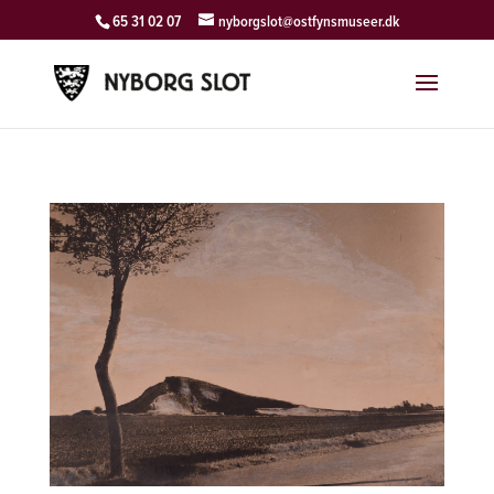
65 31 02 07
nyborgslot@ostfynsmuseer.dk