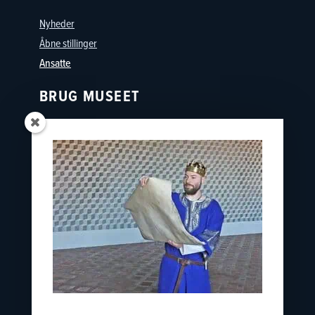
Nyheder
Åbne stillinger
Ansatte
BRUG MUSEET
Oplevelser
Skoler
Østfyns Museer
Nyborg Museumsforening
KONTAKT
nyborgslot@ostfynsmuseer.dk
+45 65 31 02 07
Slotsgade 34
5800 Nyborg