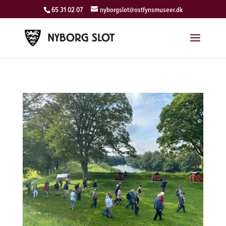
65 31 02 07
nyborgslot@ostfynsmuseer.dk