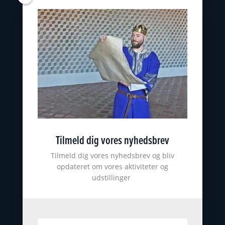
Oplevelser
Skoler
Østfyns Museer
Nyborg Museumsforening
KONTAKT
nyborgslot@ostfynsmuseer.dk
+45 65 31 02 07
Slotsgade 34
5800 Nyborg
Tilmeld dig vores nyhedsbrev
CVR: 18101513
ØSTFYNS MUSEER
Tilmeld dig vores nyhedsbrev og bliv
opdateret om vores aktiviteter og
udstillinger
Johannes Larsen Museet
Viking Museet Ladby
Farvergården
Høkeren