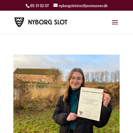
65 31 02 07
nyborgslot@ostfynsmuseer.dk