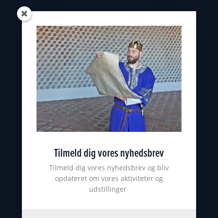
Oplevelser
Skoler
Østfyns Museer
Nyborg Museumsforening
KONTAKT
nyborgslot@ostfynsmuseer.dk
+45 65 31 02 07
Slotsgade 34
5800 Nyborg
Tilmeld dig vores nyhedsbrev
CVR: 18101513
ØSTFYNS MUSEER
Tilmeld dig vores nyhedsbrev og bliv
opdateret om vores aktiviteter og
udstillinger
Johannes Larsen Museet
Viking Museet Ladby
Farvergården