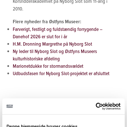
Korsridderakademiet på Nyborg Slot som 11-årig i
2010.
Flere nyheder fra Østfyns Museer:
Farverigt, festligt og fuldstændig forrygende –
Danehof 2026 er slut for i år
H.M. Dronning Margrethe på Nyborg Slot
Ny leder til Nyborg Slot og Østfyns Museers
kulturhistoriske afdeling
Marionetdukke for stormandsvældet
Udbudsfasen for Nyborg Slot-projektet er afsluttet
Tilmeld nyhedsbrev
Tilmeld dig vores nyhedsbrev og modtag
seneste nyt fra Nyborg Slot
Denne hjemmeside bruger cookies