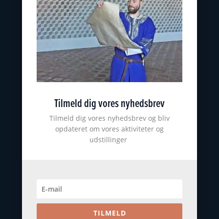
Nyborg Museumsforening
KONTAKT
nyborgslot@ostfynsmuseer.dk
+45 65 31 02 07
Slotsgade 34
5800 Nyborg
Tilmeld dig vores nyhedsbrev
CVR: 18101513
ØSTFYNS MUSEER
Tilmeld dig vores nyhedsbrev og bliv
opdateret om vores aktiviteter og
Johannes Larsen Museet
udstillinger
Viking Museet Ladby
Farvergården
Høkeren
Kerteminde byhistoriske arkiv
TILMELD