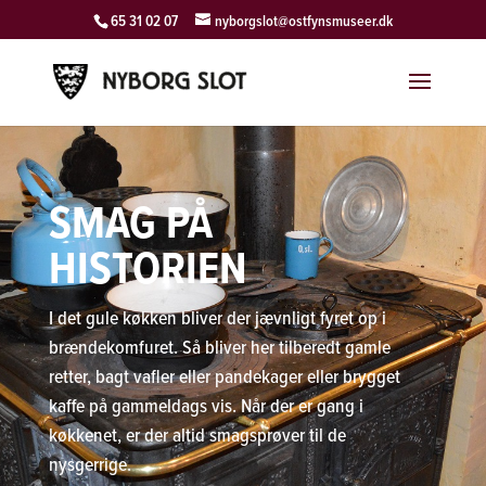
65 31 02 07
nyborgslot@ostfynsmuseer.dk
SMAG PÅ
HISTORIEN
I det gule køkken bliver der jævnligt fyret op i
brændekomfuret. Så bliver her tilberedt gamle
retter, bagt vafler eller pandekager eller brygget
kaffe på gammeldags vis. Når der er gang i
køkkenet, er der altid smagsprøver til de
nysgerrige.