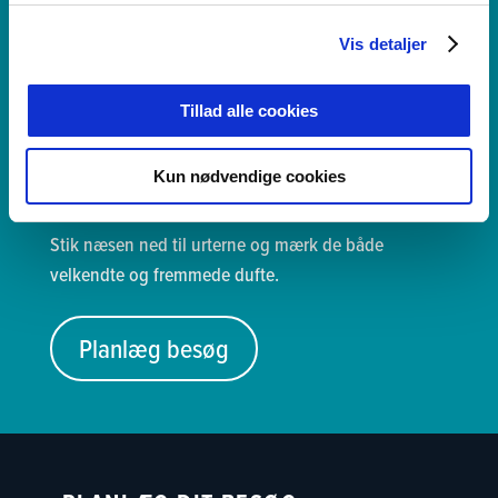
Duft til urtehaven
Vis detaljer
Udenfor i det smukke gårdmiljø vedligeholder en
Tillad alle cookies
frivillig gruppe en urtehave med nogle af de
krydderurter, som har givet smag til mad og drikke i
Kun nødvendige cookies
fortidens Nyborg.
Stik næsen ned til urterne og mærk de både
velkendte og fremmede dufte.
Planlæg besøg