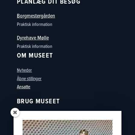
PLANLÆG DIT BESØG
Borgmestergården
Praktisk information
Dyrehave Mølle
Praktisk information
OM MUSEET
Nyheder
Åbne stillinger
Ansatte
BRUG MUSEET
Oplevelser
Skoler
Østfyns Museer