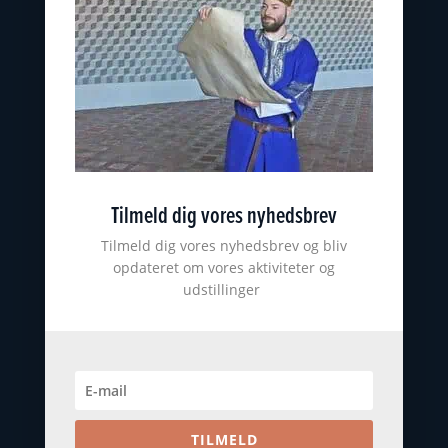
Nyborg Museumsforening
KONTAKT
nyborgslot@ostfynsmuseer.dk
+45 65 31 02 07
Slotsgade 34
5800 Nyborg
Tilmeld dig vores nyhedsbrev
CVR: 18101513
ØSTFYNS MUSEER
Tilmeld dig vores nyhedsbrev og bliv
opdateret om vores aktiviteter og
udstillinger
Johannes Larsen Museet
Viking Museet Ladby
Farvergården
Høkeren
Kerteminde byhistoriske arkiv
TILMELD