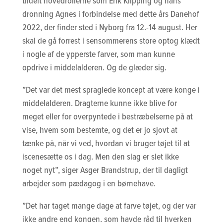
tildelt hovedrollerne som Erik Klipping og hans
dronning Agnes i forbindelse med dette års Danehof
2022, der finder sted i Nyborg fra 12.-14 august. Her
skal de gå forrest i sensommerens store optog klædt
i nogle af de ypperste farver, som man kunne
opdrive i middelalderen. Og de glæder sig.
”Det var det mest spraglede koncept at være konge i
middelalderen. Dragterne kunne ikke blive for
meget eller for overpyntede i bestræbelserne på at
vise, hvem som bestemte, og det er jo sjovt at
tænke på, når vi ved, hvordan vi bruger tøjet til at
iscenesætte os i dag. Men den slag er slet ikke
noget nyt”, siger Asger Brandstrup, der til dagligt
arbejder som pædagog i en børnehave.
”Det har taget mange dage at farve tøjet, og der var
ikke andre end kongen, som havde råd til hverken