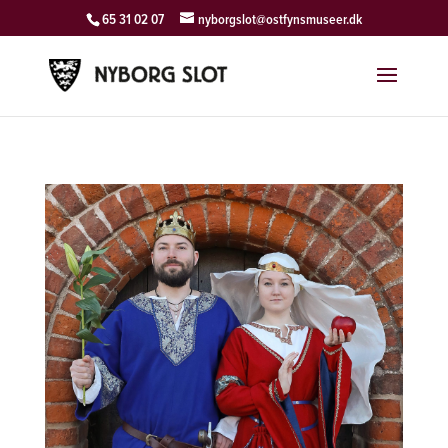
65 31 02 07
nyborgslot@ostfynsmuseer.dk