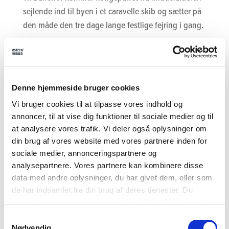
sejlende ind til byen i et caravelle skib og sætter på
den måde den tre dage lange festlige fejring i gang.
”Det bliver intense dage, for selv om vi har en
drejebog for, hvor vi bevæger os, skal vi hele tiden
være klar til at spille med i nuet. Rollespil er bedst,
når rollespillerne har ja-hatten på og leger med”,
Denne hjemmeside bruger cookies
siger Asger Brandstrup, der sammen med Benedikte
Vi bruger cookies til at tilpasse vores indhold og
bliver fragtet i fruevogn på en del af ruten.
annoncer, til at vise dig funktioner til sociale medier og til
at analysere vores trafik. Vi deler også oplysninger om
”Vi rollespillere vil bevæge os over et stort område,
din brug af vores website med vores partnere inden for
for de små optrin eller skuespil skal fordeles rundt i
sociale medier, annonceringspartnere og
analysepartnere. Vores partnere kan kombinere disse
byen, for at så mange tilskuere som muligt får en
data med andre oplysninger, du har givet dem, eller som
bid af teateroptrinene og får indblik i, hvordan livet
de har indsamlet fra din brug af deres tjenester. Du
udspillede sig under Danehof. Det er ikke alene os,
samtykker til vores cookies, ved at klikke OK herunder.
der siger noget, og husk, det er en improviseret leg.
Samtykkevalg
Men en selfie med Erik og Agnes kan der ikke blive
Nødvendig