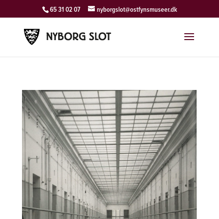
65 31 02 07
nyborgslot@ostfynsmuseer.dk