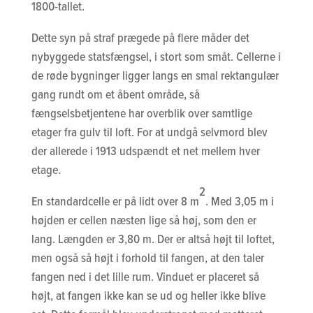
1800-tallet.
Dette syn på straf prægede på flere måder det
nybyggede statsfængsel, i stort som småt. Cellerne i
de røde bygninger ligger langs en smal rektangulær
gang rundt om et åbent område, så
fængselsbetjentene har overblik over samtlige
etager fra gulv til loft. For at undgå selvmord blev
der allerede i 1913 udspændt et net mellem hver
etage.
2
En standardcelle er på lidt over 8 m
. Med 3,05 m i
højden er cellen næsten lige så høj, som den er
lang. Længden er 3,80 m. Der er altså højt til loftet,
men også så højt i forhold til fangen, at den taler
fangen ned i det lille rum. Vinduet er placeret så
højt, at fangen ikke kan se ud og heller ikke blive