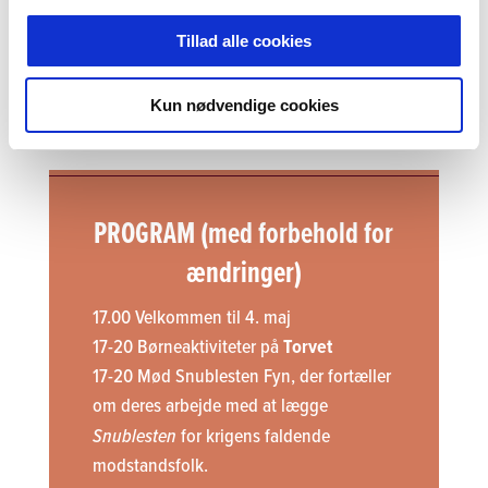
Tillad alle cookies
Kun nødvendige cookies
PROGRAM (med forbehold for
ændringer)
17.00 Velkommen til 4. maj
17-20 Børneaktiviteter på
Torvet
17-20 Mød Snublesten Fyn, der fortæller
om deres arbejde med at lægge
Snublesten
for krigens faldende
modstandsfolk.