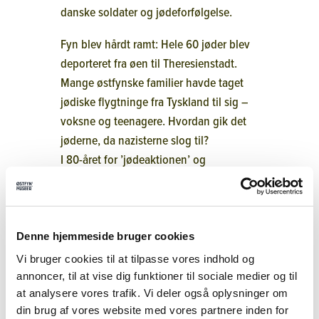
danske soldater og jødeforfølgelse.
Fyn blev hårdt ramt: Hele 60 jøder blev
deporteret fra øen til Theresienstadt.
Mange østfynske familier havde taget
jødiske flygtninge fra Tyskland til sig –
voksne og teenagere. Hvordan gik det
jøderne, da nazisterne slog til?
I 80-året for ’jødeaktionen’ og
deportationen vil Therkel Stræde give et
overblik over skæbneåret 1943 og
diskutere, hvorfor det – trods mange
gode viljer – gik så galt, da
Denne hjemmeside bruger cookies
jødeforfølgelsen ramte Fyn.
Vi bruger cookies til at tilpasse vores indhold og
annoncer, til at vise dig funktioner til sociale medier og til
Therkel Stræde er lektor i
at analysere vores trafik. Vi deler også oplysninger om
samtidshistorie ved Syddansk
din brug af vores website med vores partnere inden for