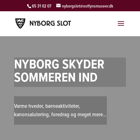
65 31 02 07
nyborgslot@ostfynsmuseer.dk
NYBORG SKYDER
SOMMEREN IND
Varme hveder, børneaktiviteter,
kanonsalutering, foredrag og meget mere...