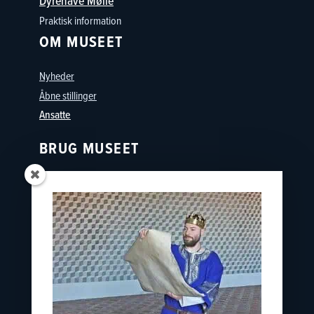
Dyrehave Mølle
Praktisk information
OM MUSEET
Nyheder
Åbne stillinger
Ansatte
BRUG MUSEET
Oplevelser
Skoler
Østfyns Museer
Nyborg Museumsforening
KONTAKT
nyborgslot@ostfynsmuseer.dk