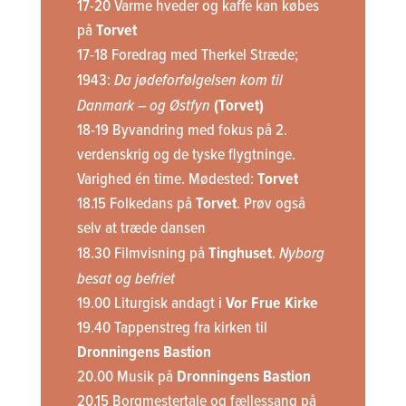
17-20 Varme hveder og kaffe kan købes
på
Torvet
17-18 Foredrag med Therkel Stræde;
1943:
Da jødeforfølgelsen kom til
Danmark – og Østfyn
(Torvet)
18-19 Byvandring med fokus på 2.
verdenskrig og de tyske flygtninge.
Varighed én time. Mødested:
Torvet
18.15 Folkedans på
Torvet
. Prøv også
selv at træde dansen
18.30 Filmvisning på
Tinghuset
.
Nyborg
besat og befriet
19.00 Liturgisk andagt i
Vor Frue Kirke
19.40 Tappenstreg fra kirken til
Dronningens Bastion
20.00 Musik på
Dronningens Bastion
20.15 Borgmestertale og fællessang på