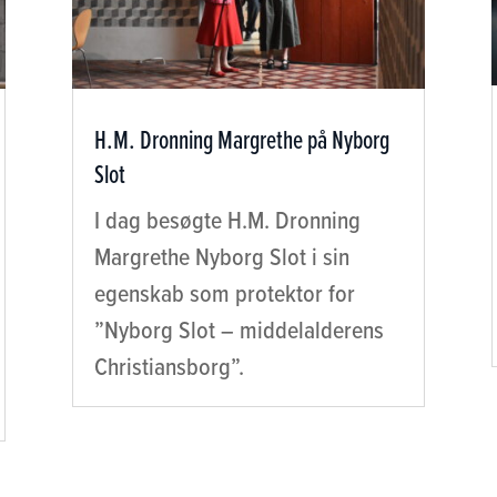
H.M. Dronning Margrethe på Nyborg
Slot
I dag besøgte H.M. Dronning
Margrethe Nyborg Slot i sin
egenskab som protektor for
”Nyborg Slot – middelalderens
Christiansborg”.