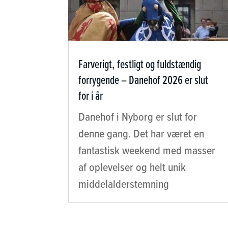
Farverigt, festligt og fuldstændig
forrygende – Danehof 2026 er slut
for i år
Danehof i Nyborg er slut for
denne gang. Det har været en
fantastisk weekend med masser
af oplevelser og helt unik
middelalderstemning