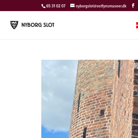
65 31 02 07
nyborgslot@ostfynsmuseer.dk