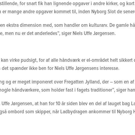
illende, for snart fik han lignende opgaver i andre kirker, og kor
n er mange andre opgaver kommet til, inden Nyborg Slot de senere 
t få den ekstra dimension med, som handler om kulturarv. De gamle
ole, men nu er det anderledes”, siger Niels Uffe Jørgensen.
l kan virke pudsigt, for af alle håndværk er el-området helt sikker
 det spænder ikke ben for Niels Uffe Jørgensens interesse.
ing og er meget imponeret over Fregatten Jylland, der – som en af f
nogle håndværkere, som holder fast i fagets traditioner”, siger han
ls Uffe Jørgensen, at han for 10 år siden blev en del af lauget ba
også ombord som skipper, når Ladbydragen ankommer til Nyborg H