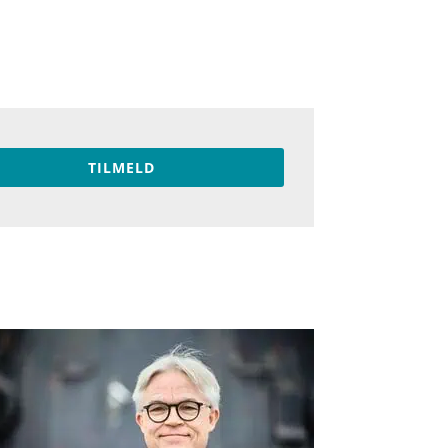
TILMELD