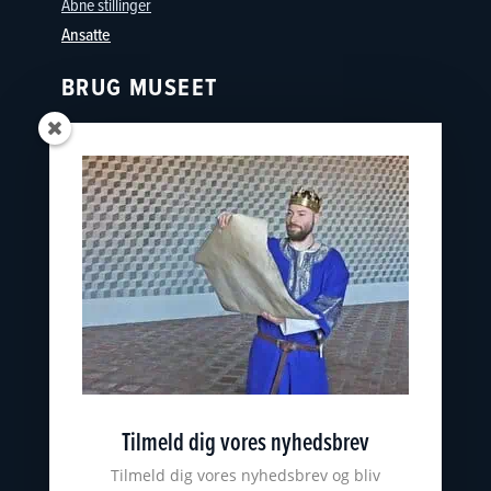
Åbne stillinger
Ansatte
BRUG MUSEET
Oplevelser
Skoler
Østfyns Museer
Nyborg Museumsforening
KONTAKT
nyborgslot@ostfynsmuseer.dk
+45 65 31 02 07
Slotsgade 34
5800 Nyborg
Tilmeld dig vores nyhedsbrev
CVR: 18101513
ØSTFYNS MUSEER
Tilmeld dig vores nyhedsbrev og bliv