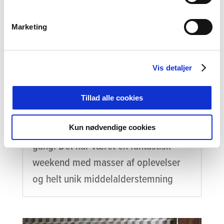
Marketing
Vis detaljer
Farverigt, festligt og fuldstændig
Tillad alle cookies
forrygende – Danehof 2026 er slut for i år
Danehof i Nyborg er slut for denne
Kun nødvendige cookies
gang. Det har været en fantastisk
weekend med masser af oplevelser
og helt unik middelalderstemning