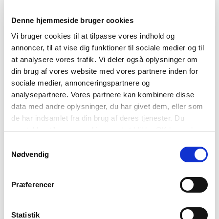
Tilmeld nyhedsbrev
Tilmeld dig vores nyhedsbrev og modtag
Denne hjemmeside bruger cookies
seneste nyt fra Nyborg Slot
Vi bruger cookies til at tilpasse vores indhold og
annoncer, til at vise dig funktioner til sociale medier og til
at analysere vores trafik. Vi deler også oplysninger om
din brug af vores website med vores partnere inden for
sociale medier, annonceringspartnere og
analysepartnere. Vores partnere kan kombinere disse
TILMELD
data med andre oplysninger, du har givet dem, eller som
de har indsamlet fra din brug af deres tjenester. Du
samtykker til vores cookies, ved at klikke OK herunder.
Samtykkevalg
Relateret indlæg
Nødvendig
Præferencer
Statistik