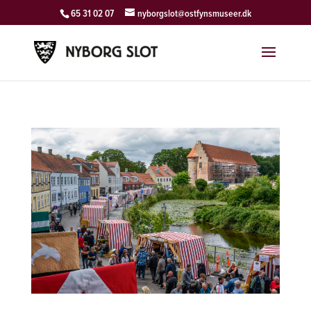
65 31 02 07
nyborgslot@ostfynsmuseer.dk