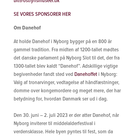
bit@ostfynsmuseer.dk
SE VORES SPONSORER HER
Om Danehof
At holde Danehof i Nyborg bygger på en 800 år
gammel tradition. Fra midten af 1200-tallet mødtes
det danske parlament på Nyborg Slot til det, der fra
1300-tallet blev kaldt “Danehof”. Adskillige vigtige
begivenheder fandt sted ved
Danehoffet
i Nyborg:
Valg af tronarvinger, vedtagelse af håndfæstninger,
domme over kongemordere og meget mere, der har
betydning for, hvordan Danmark ser ud i dag.
Den 30. juni – 2. juli 2023 er der atter Danehof, når
Nyborg inviterer til middelalderfestival i
verdensklasse. Hele byen pyntes til fest, som da