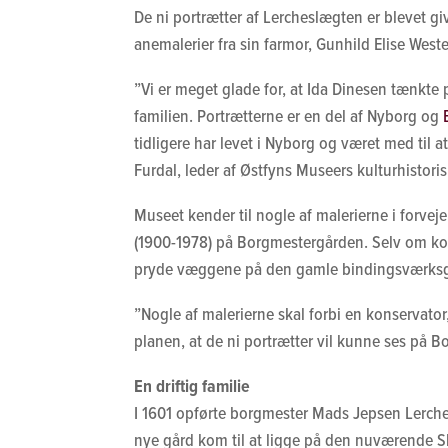
De ni portrætter af Lercheslægten er blevet g
anemalerier fra sin farmor, Gunhild Elise Weste
”Vi er meget glade for, at Ida Dinesen tænkte
familien. Portrætterne er en del af Nyborg og
tidligere har levet i Nyborg og været med til a
Furdal, leder af Østfyns Museers kulturhistoris
Museet kender til nogle af malerierne i forve
(1900-1978) på Borgmestergården. Selv om kopie
pryde væggene på den gamle bindingsværksg
”Nogle af malerierne skal forbi en konservator,
planen, at de ni portrætter vil kunne ses på B
En driftig familie
I 1601 opførte borgmester Mads Jepsen Lerche
nye gård kom til at ligge på den nuværende S