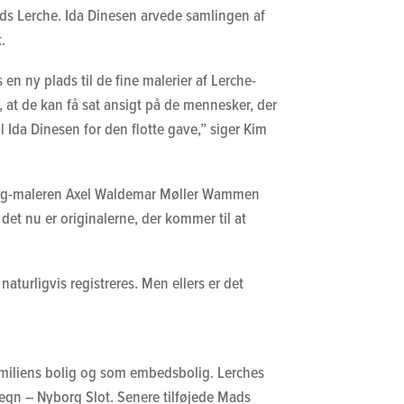
ads Lerche. Ida Dinesen arvede samlingen af
.
n ny plads til de fine malerier af Lerche-
r, at de kan få sat ansigt på de mennesker, der
il Ida Dinesen for den flotte gave,” siger Kim
Nyborg-maleren Axel Waldemar Møller Wammen
det nu er originalerne, der kommer til at
naturligvis registreres. Men ellers er det
amiliens bolig og som embedsbolig. Lerches
egn – Nyborg Slot. Senere tilføjede Mads