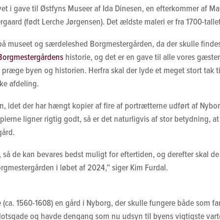
ivet i gave til Østfyns Museer af Ida Dinesen, en efterkommer af M
rgaard (født Lerche Jørgensen). Det ældste maleri er fra 1700-tallet
 på museet og særdeleshed Borgmestergården, da der skulle findes e
Borgmestergårdens
historie, og det er en gave til alle vores gæste
t præge byen og historien. Herfra skal der lyde et meget stort tak t
ke afdeling.
jen, idet der har hængt kopier af fire af portrætterne udført af 
rne ligner rigtig godt, så er det naturligvis af stor betydning, at 
ård.
 så de kan bevares bedst muligt for eftertiden, og derefter skal de 
orgmestergården i løbet af 2024,” siger Kim Furdal.
 (ca. 1560-1608) en gård i Nyborg, der skulle fungere både som f
lotsgade og havde dengang som nu udsyn til byens vigtigste vart