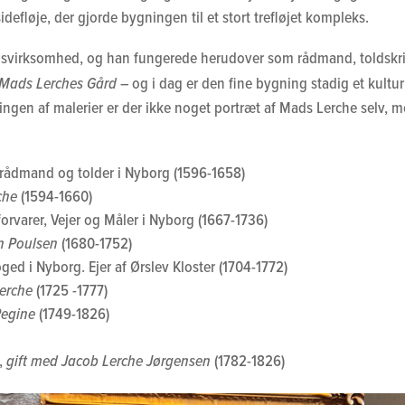
defløje, der gjorde bygningen til et stort trefløjet kompleks.
virksomhed, og han fungerede herudover som rådmand, toldskriv
Mads Lerches Gård
– og i dag er den fine bygning stadig et kult
amlingen af malerier er der ikke noget portræt af Mads Lerche selv,
rådmand og tolder i Nyborg (1596-1658)
che
(1594-1660)
varer, Vejer og Måler i Nyborg (1667-1736)
n Poulsen
(1680-1752)
ed i Nyborg. Ejer af Ørslev Kloster (1704-1772)
Lerche
(1725 -1777)
Regine
(1749-1826)
,
gift med Jacob Lerche Jørgensen
(1782-1826)