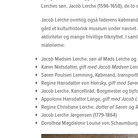
Lerches søn, Jacob Lerche (1596-1658), de to si
Jacob Lerche overtog også faderens købmands
gård et kulturhistorisk museum under navnet
aktiviteter og mange frivillige tilknyttet. I s
malerierne:
Jacob Madsen Lerche, søn af Mads Lerche og 
Karen Nielsdatter,
gift med Jacob Madsen Ler
Søren Poulsen Lemming, Købmand, transportfor
Regine Hansdatter von Hensky,
gift med Søre
Jacob Lerche, Kancelliråd, Borgmester og byfog
Appolone Hansdatter Lange,
gift med Jacob 
Regine Christiane Lerche,
datter af Søren og 
Jacob Lerche Jørgensen (1779-1864)
Dorothea Magdalene Louise von Schaumburg