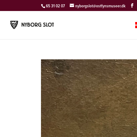
65 31 02 07
nyborgslot@ostfynsmuseer.dk