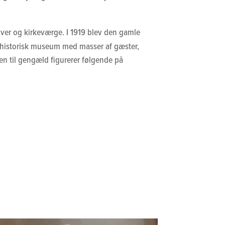
er og kirkeværge. I 1919 blev den gamle
urhistorisk museum med masser af gæster,
 men til gengæld figurerer følgende på