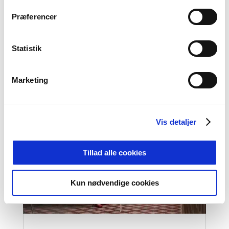
Danehof i Nyborg er slut for denne
Præferencer
gang. Det har været en fantastisk
weekend med masser af oplevelser
Statistik
og helt unik middelalderstemning
Marketing
Vis detaljer
Tillad alle cookies
Kun nødvendige cookies