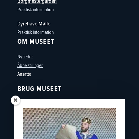
Borgmestergården
Praktisk information
Dyrehave Mølle
Praktisk information
OM MUSEET
Nyheder
Åbne stillinger
Ansatte
BRUG MUSEET
Oplevelser
Skoler
Østfyns Museer
Nyborg Museumsforening