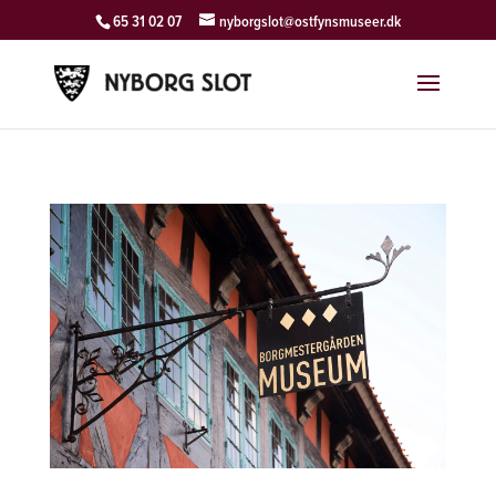
65 31 02 07
nyborgslot@ostfynsmuseer.dk