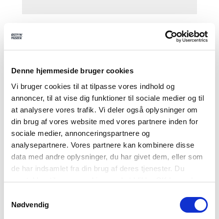
Relateret indlæg
Denne hjemmeside bruger cookies
Vi bruger cookies til at tilpasse vores indhold og
annoncer, til at vise dig funktioner til sociale medier og til
at analysere vores trafik. Vi deler også oplysninger om
din brug af vores website med vores partnere inden for
sociale medier, annonceringspartnere og
analysepartnere. Vores partnere kan kombinere disse
data med andre oplysninger, du har givet dem, eller som
de har indsamlet fra din brug af deres tjenester. Du
samtykker til vores cookies, ved at klikke OK herunder.
Farverigt, festligt og fuldstændig
Samtykkevalg
Nødvendig
forrygende – Danehof 2026 er slut for i år