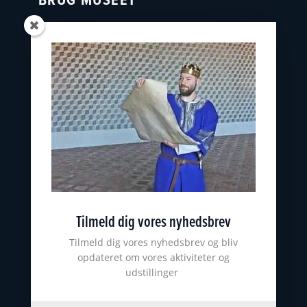
Oplevelser
Skoler
Østfyns Museer
Nyborg Museumsforening
KONTAKT
nyborgslot@ostfynsmuseer.dk
+45 65 31 02 07
Slotsgade 34
5800 Nyborg
Tilmeld dig vores nyhedsbrev
CVR: 18101513
ØSTFYNS MUSEER
Tilmeld dig vores nyhedsbrev og bliv
opdateret om vores aktiviteter og
udstillinger
Johannes Larsen Museet
Viking Museet Ladby
Farvergården