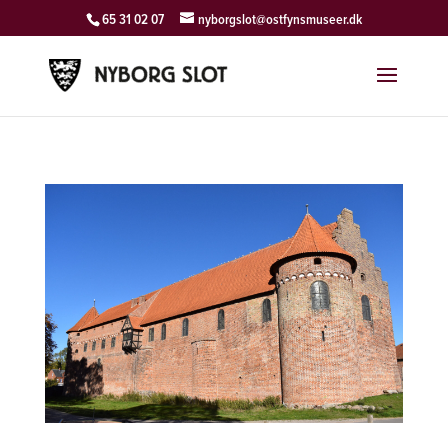
65 31 02 07
nyborgslot@ostfynsmuseer.dk