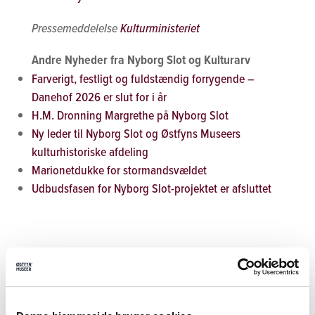
Pressemeddelelse
Kulturministeriet
Andre Nyheder fra Nyborg Slot og Kulturarv
Farverigt, festligt og fuldstændig forrygende –
Danehof 2026 er slut for i år
H.M. Dronning Margrethe på Nyborg Slot
Ny leder til Nyborg Slot og Østfyns Museers
kulturhistoriske afdeling
Marionetdukke for stormandsvældet
Udbudsfasen for Nyborg Slot-projektet er afsluttet
Tilmeld nyhedsbrev
Tilmeld dig vores nyhedsbrev og modtag
seneste nyt fra Nyborg Slot