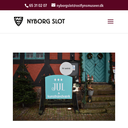
65 31 02 07
nyborgslot@ostfynsmuseer.dk