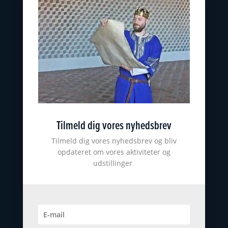
Østfyns Museer
Nyborg Museumsforening
KONTAKT
nyborgslot@ostfynsmuseer.dk
+45 65 31 02 07
Slotsgade 34
5800 Nyborg
Tilmeld dig vores nyhedsbrev
CVR: 18101513
ØSTFYNS MUSEER
Tilmeld dig vores nyhedsbrev og bliv
opdateret om vores aktiviteter og
udstillinger
Johannes Larsen Museet
Viking Museet Ladby
Farvergården
Høkeren
Kerteminde byhistoriske arkiv