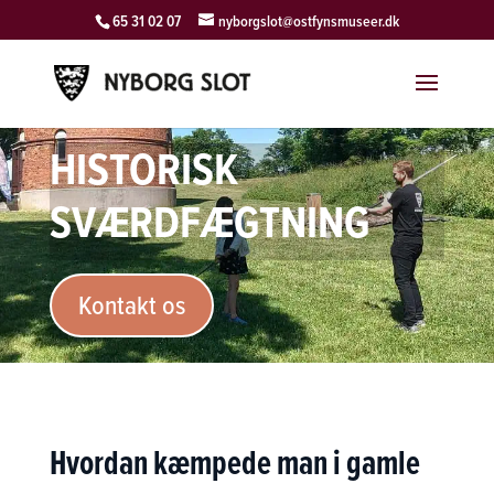
65 31 02 07
nyborgslot@ostfynsmuseer.dk
HISTORISK
SVÆRDFÆGTNING
Kontakt os
Hvordan kæmpede man i gamle