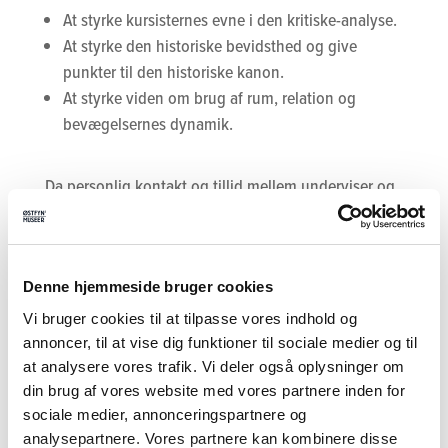
At styrke kursisternes evne i den kritiske-analyse.
At styrke den historiske bevidsthed og give
punkter til den historiske kanon.
At styrke viden om brug af rum, relation og
bevægelsernes dynamik.
Da personlig kontakt og tillid mellem underviser og
kursist er essentiel er det vigtigt, at hvert enkelt
forløb arrangeres i samarbejde med læreren således,
at museumsunderviseren kan tage højde for
Denne hjemmeside bruger cookies
klassens niveau i undervisningen.
Hvis I har særlige ønsker og behov i forhold til fx
Vi bruger cookies til at tilpasse vores indhold og
annoncer, til at vise dig funktioner til sociale medier og til
forløbets indhold kan dette aftales nærmere.
at analysere vores trafik. Vi deler også oplysninger om
din brug af vores website med vores partnere inden for
sociale medier, annonceringspartnere og
analysepartnere. Vores partnere kan kombinere disse