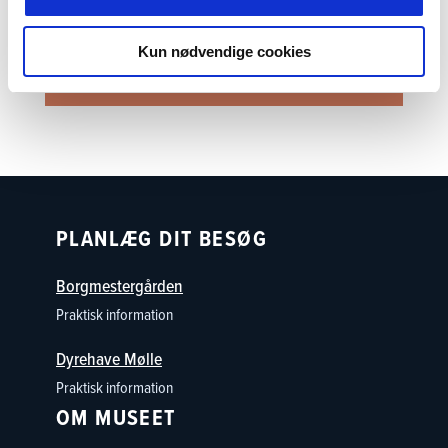
nin@ostfynsmuseer.dk
23 96 85 82
Kun nødvendige cookies
PLANLÆG DIT BESØG
Borgmestergården
Praktisk information
Dyrehave Mølle
Praktisk information
OM MUSEET