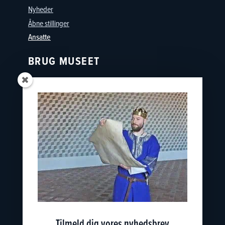
Nyheder
Åbne stillinger
Ansatte
BRUG MUSEET
Oplevelser
Skoler
Østfyns Museer
Nyborg Museumsforening
KONTAKT
nyborgslot@ostfynsmuseer.dk
+45 65 31 02 07
Slotsgade 34
5800 Nyborg
Tilmeld dig vores nyhedsbrev
CVR: 18101513