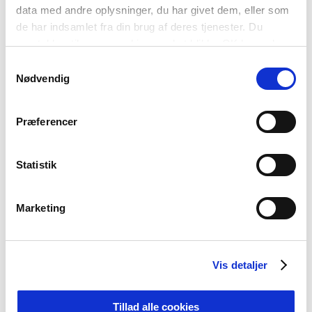
DET PRAKTISKE
data med andre oplysninger, du har givet dem, eller som
de har indsamlet fra din brug af deres tjenester. Du
Fag
: Historie & Idræt
samtykker til vores cookies, ved at klikke OK herunder.
Målgruppe:
5.-10. klasse og
Samtykkevalg
ungdomsuddannelser
Nødvendig
Varighed
: 45 min.
Max. antal deltagere pr. forløb:
30
Præferencer
Pris
: 800 kr., dog
gratis
for klasser fra
Nyborg og Kerteminde Kommuner.
Statistik
Kontakt og booking
Kontakt Nyborg Slot og
Marketing
Borgmestergården på mail:
eller på tlf.
65 31 02 07
Vis detaljer
Kontaktperson:
Museumsinspektør Nicolai Knudsen
Tillad alle cookies