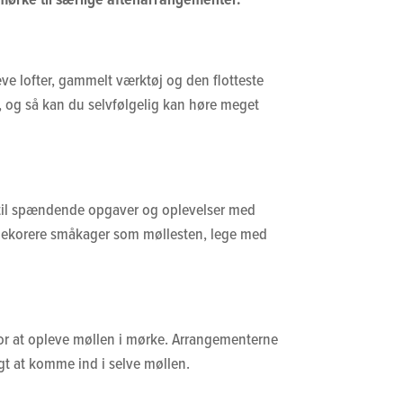
æve lofter, gammelt værktøj og den flotteste
n, og så kan du selvfølgelig kan høre meget
g til spændende opgaver og oplevelser med
, dekorere småkager som møllesten, lege med
ce for at opleve møllen i mørke. Arrangementerne
gt at komme ind i selve møllen.