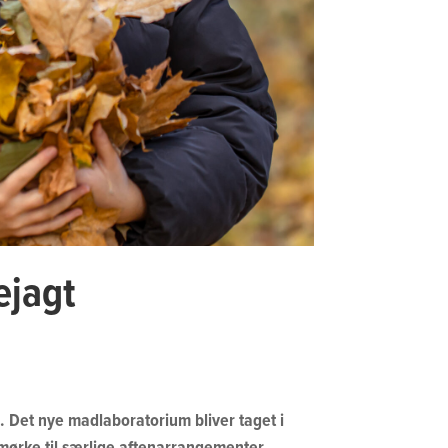
ejagt
 Det nye madlaboratorium bliver taget i
 mørke til særlige aftenarrangementer.