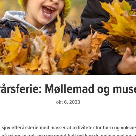
rårsferie: Møllemad og mus
okt 6, 2023
ov efterårsferie med masser af aktiviteter for børn og voksne.
 gå på musejagt, og som noget helt nyt kan du opleve møllen i