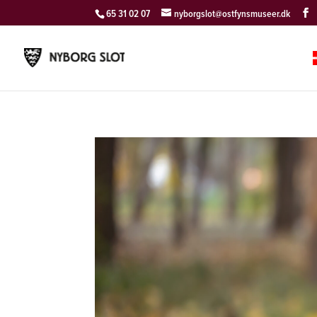
65 31 02 07
nyborgslot@ostfynsmuseer.dk