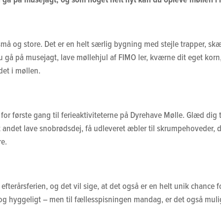
små og store. Det er en helt særlig bygning med stejle trapper, sk
 du gå på musejagt, lave møllehjul af FIMO ler, kværne dit eget kor
et i møllen.
r første gang til ferieaktiviteterne på Dyrehave Mølle. Glæd di
dt andet lave snobrødsdej, få udleveret æbler til skrumpehoveder
e.
 af efterårsferien, og det vil sige, at det også er en helt unik chan
og hyggeligt – men til fællesspisningen mandag, er det også muli