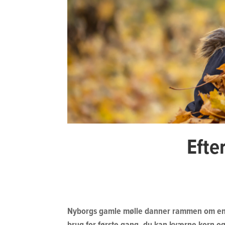
Efte
Nyborgs gamle mølle danner rammen om en sj
brug for første gang, du kan kværne korn og