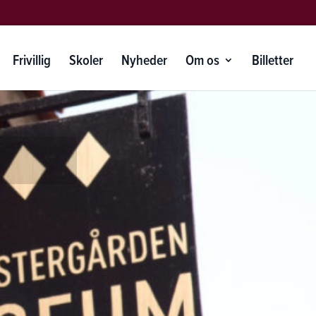
Frivillig
Skoler
Nyheder
Om os
Billetter