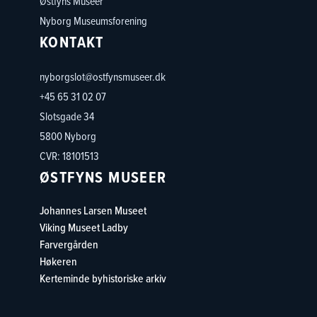
Østfyns Museer
Nyborg Museumsforening
KONTAKT
nyborgslot@ostfynsmuseer.dk
+45 65 31 02 07
Slotsgade 34
5800 Nyborg
CVR: 18101513
ØSTFYNS MUSEER
Johannes Larsen Museet
Viking Museet Ladby
Farvergården
Høkeren
Kerteminde byhistoriske arkiv