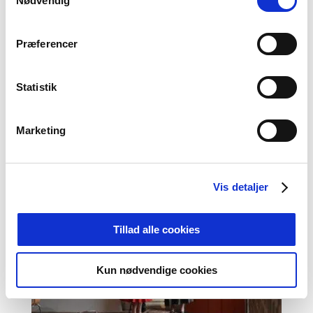
Nødvendig
Farverigt, festligt og fuldstændig
forrygende – Danehof 2026 er slut for i år
Præferencer
Danehof i Nyborg er slut for denne
gang. Det har været en fantastisk
Statistik
weekend med masser af oplevelser
og helt unik middelalderstemning
Marketing
Vis detaljer
Tillad alle cookies
Kun nødvendige cookies