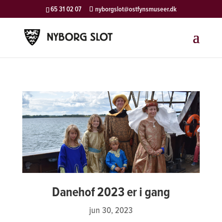
65 31 02 07
nyborgslot@ostfynsmuseer.dk
Danehof 2023 er i gang
jun 30, 2023