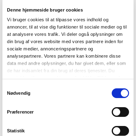
Tilmeld dig vores nyhedsbrev og modtag
Denne hjemmeside bruger cookies
seneste nyt fra Nyborg Slot
Vi bruger cookies til at tilpasse vores indhold og
annoncer, til at vise dig funktioner til sociale medier og til
at analysere vores trafik. Vi deler også oplysninger om
din brug af vores website med vores partnere inden for
sociale medier, annonceringspartnere og
analysepartnere. Vores partnere kan kombinere disse
TILMELD
data med andre oplysninger, du har givet dem, eller som
de har indsamlet fra din brug af deres tjenester. Du
samtykker til vores cookies, ved at klikke OK herunder.
Samtykkevalg
Relateret indlæg
Nødvendig
Præferencer
Statistik