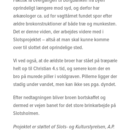
Faktisk lå overgangen til borgbanken fra byen
oprindeligt længere mod syd, og derfor har
arkæologer ca. ud for vagttårnet fundet spor efter
ældre brokonstruktioner af både træ og munkesten.
Det er denne viden, der arbejdes videre med i
Slotsprojektet – altså at man skal kunne komme
over til slottet det oprindelige sted.
Vi ved også, at de ældste broer har stået på træpæle
helt op til Christian 4.s tid, og senere kom der en
bro på murede piller i voldgraven. Pillerne ligger der
stadig under vandet, men kan ikke ses pga. dyndet.
Efter nedtagningen bliver broen bortskaffet og
dermed er vejen banet for det store brinkarbejde på
Slotsholmen.
Projektet er støttet af Slots- og Kulturstyrelsen, A.P.