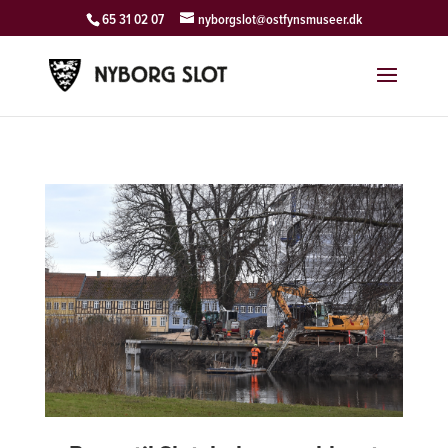
65 31 02 07
nyborgslot@ostfynsmuseer.dk