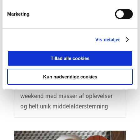
Marketing
Vis detaljer
Farverigt, festligt og fuldstændig
Tillad alle cookies
forrygende – Danehof 2026 er slut for i år
Danehof i Nyborg er slut for denne
Kun nødvendige cookies
gang. Det har været en fantastisk
weekend med masser af oplevelser
og helt unik middelalderstemning