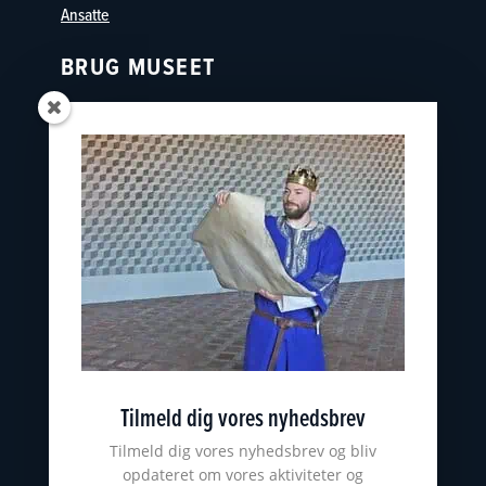
Ansatte
BRUG MUSEET
Oplevelser
Skoler
Østfyns Museer
Nyborg Museumsforening
KONTAKT
nyborgslot@ostfynsmuseer.dk
+45 65 31 02 07
Slotsgade 34
5800 Nyborg
Tilmeld dig vores nyhedsbrev
CVR: 18101513
ØSTFYNS MUSEER
Tilmeld dig vores nyhedsbrev og bliv
opdateret om vores aktiviteter og