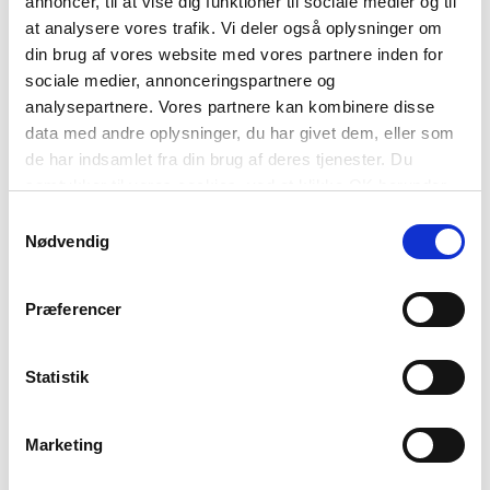
annoncer, til at vise dig funktioner til sociale medier og til
forløb arrangeres i samarbejde med læreren således,
at analysere vores trafik. Vi deler også oplysninger om
at museumsunderviseren kan tage højde for
din brug af vores website med vores partnere inden for
klassens niveau i undervisningen.
sociale medier, annonceringspartnere og
analysepartnere. Vores partnere kan kombinere disse
data med andre oplysninger, du har givet dem, eller som
de har indsamlet fra din brug af deres tjenester. Du
DET PRAKTISKE
samtykker til vores cookies, ved at klikke OK herunder.
Samtykkevalg
Nødvendig
Sted:
Tinghuset, Stendamsgade 9 i
Nyborg
Præferencer
Fag
: Historie
Målgruppe:
Ungdomsuddannelser
Varighed
: 1 time
Statistik
Max. antal deltagere per forløb:
30
Pris
: 550 kr., dog
gratis
for klasser fra
Marketing
Nyborg og Kerteminde Kommuner.