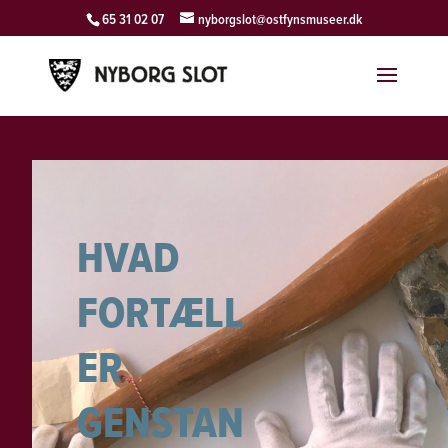
65 31 02 07
nyborgslot@ostfynsmuseer.dk
HVAD
FORTÆLL
ER
GENSTAN