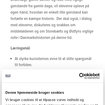
genstande fra gamle dage, vil eleverne opleve på
egen hånd, hvordan en enkelt lille genstand kan
fortælle en kæmpe historie. Der skal også, i dialog
med eleverne, diskuteres og snakkes om
middelalderen og om Storebælts og Østfyns vigtige
rolle i Danmarkshistorien på denne tid.
Læringsmål
At styrke kursisternes evne til at stille spørgsmål
til fortiden.
At styrke kursisternes evne i den kritiske-analyse.
At styrke den historiske bevidsthed og give
punkter til den historiske kanon.
Denne hjemmeside bruger cookies
Da personlig kontakt og tillid mellem underviser og
Vi bruger cookies til at tilpasse vores indhold og
kursist er essentiel er det vigtigt, at hvert enkelt