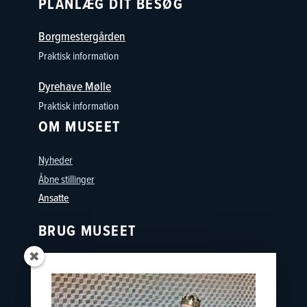
PLANLÆG DIT BESØG
Borgmestergården
Praktisk information
Dyrehave Mølle
Praktisk information
OM MUSEET
Nyheder
Åbne stillinger
Ansatte
BRUG MUSEET
Oplevelser
Skoler
Østfyns Museer