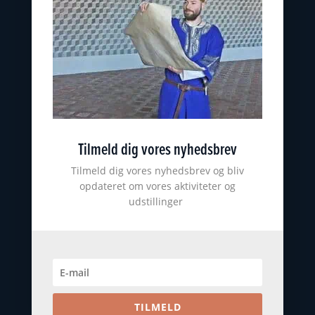
Nyborg Museumsforening
KONTAKT
nyborgslot@ostfynsmuseer.dk
+45 65 31 02 07
Slotsgade 34
5800 Nyborg
Tilmeld dig vores nyhedsbrev
CVR: 18101513
ØSTFYNS MUSEER
Tilmeld dig vores nyhedsbrev og bliv
opdateret om vores aktiviteter og
Johannes Larsen Museet
udstillinger
Viking Museet Ladby
Farvergården
Høkeren
Kerteminde byhistoriske arkiv
TILMELD